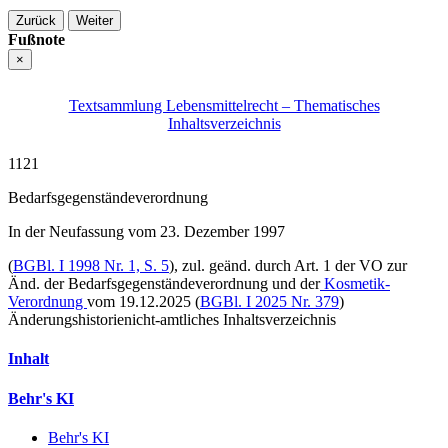
Zurück
Weiter
Fußnote
×
Textsammlung Lebensmittelrecht – Thematisches
Inhaltsverzeichnis
1121
Bedarfsgegenstände­verordnung
In der Neufassung vom 23. Dezember 1997
(
BGBl. I 1998 Nr. 1, S. 5
),
zul. geänd. durch Art. 1 der VO zur
Änd. der Bedarfsgegenstände­verordnung und der
Kosmetik-
Verordnung
vom 19.12.2025 (
BGBl. I 2025 Nr. 379
)
Änderungshistorie
nicht-amtliches Inhaltsverzeichnis
Inhalt
Behr's KI
Behr's KI