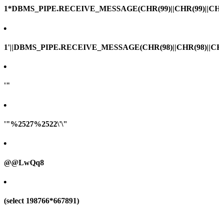
1*DBMS_PIPE.RECEIVE_MESSAGE(CHR(99)||CHR(99)||CHR
1'||DBMS_PIPE.RECEIVE_MESSAGE(CHR(98)||CHR(98)||CHR(
'"
'"%2527%2522\'\"
@@LwQq8
(select 198766*667891)