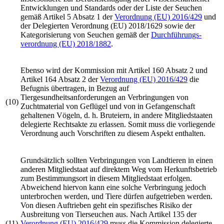
Entwicklungen und Standards oder der Liste der Seuchen
gemäß Artikel 5 Absatz 1 der
Verordnung (EU) 2016/429
und
der Delegierten
Verordnung (EU) 2018/1629
sowie der
Kategorisierung von Seuchen gemäß der
Durchführungs­
verordnung (EU) 2018/1882
.
Ebenso wird der Kommission mit Artikel 160 Absatz 2 und
Artikel 164 Absatz 2 der
Verordnung (EU) 2016/429
die
Befugnis übertragen, in Bezug auf
Tiergesundheitsanforderungen an Verbringungen von
(10)
Zuchtmaterial von Geflügel und von in Gefangenschaft
gehaltenen Vögeln, d. h. Bruteiern, in andere Mitgliedstaaten
delegierte Rechtsakte zu erlassen. Somit muss die vorliegende
Verordnung auch Vorschriften zu diesem Aspekt enthalten.
Grundsätzlich sollten Verbringungen von Landtieren in einen
anderen Mitgliedstaat auf direktem Weg vom Herkunftsbetrieb
zum Bestimmungsort in diesem Mitgliedstaat erfolgen.
Abweichend hiervon kann eine solche Verbringung jedoch
unterbrochen werden, und Tiere dürfen aufgetrieben werden.
Von diesen Auftrieben geht ein spezifisches Risiko der
Ausbreitung von Tierseuchen aus. Nach Artikel 135 der
(11)
Verordnung (EU) 2016/429
muss die Kommission delegierte