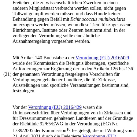
Frettchen, die zu wissenschaftlichen Zwecken in einen
anderen Mitgliedstaat verbracht werden sollen, nicht gegen
Tollwut geimpft werden müssen und dass Hunde keiner
Behandlung gegen Befall mit
Echinococcus multilocularis
unterzogen werden müssen, wenn diese Tiere für zugelassene
Einrichtungen, Institute oder Zentren bestimmt sind. In der
vorliegenden Verordnung sollte eine ähnliche
Ausnahmeregelung vorgesehen werden.
Mit Artikel 140 Buchstabe a der
Verordnung (EU) 2016/429
wurde der Kommission die Befugnis übertragen, spezifische
Anforderungen zur Ergänzung der in den Artikeln 126 bis 136
(21)
der genannten Verordnung festgelegten Vorschriften für
Verbringungen gehaltener Landtiere, die für Zirkusse,
Ausstellungen und sportliche Veranstaltungen bestimmt sind,
festzulegen.
Vor der
Verordnung (EU) 2016/429
waren die
Unionsvorschriften über Verbringungen von in Zirkussen und
für Dressurnummern gehaltenen Landtieren auf der Grundlage
der
Richtlinie 92/65/EWG
in der
Verordnung (EG) Nr.
10
1739/2005
der Kommission
festgelegt, die mit Wirkung vom
21. April 2021 durch die Delegierte
Verordnung (EU)