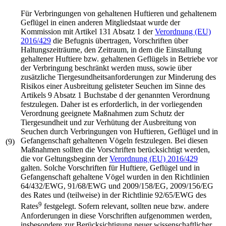
Für Verbringungen von gehaltenen Huftieren und gehaltenem
Geflügel in einen anderen Mitgliedstaat wurde der
Kommission mit Artikel 131 Absatz 1 der
Verordnung (EU)
2016/429
die Befugnis übertragen, Vorschriften über
Haltungszeiträume, den Zeitraum, in dem die Einstallung
gehaltener Huftiere bzw. gehaltenen Geflügels in Betriebe vor
der Verbringung beschränkt werden muss, sowie über
zusätzliche Tiergesundheitsanforderungen zur Minderung des
Risikos einer Ausbreitung gelisteter Seuchen im Sinne des
Artikels 9 Absatz 1 Buchstabe d der genannten Verordnung
festzulegen. Daher ist es erforderlich, in der vorliegenden
Verordnung geeignete Maßnahmen zum Schutz der
Tiergesundheit und zur Verhütung der Ausbreitung von
Seuchen durch Verbringungen von Huftieren, Geflügel und in
Gefangenschaft gehaltenen Vögeln festzulegen. Bei diesen
(9)
Maßnahmen sollten die Vorschriften berücksichtigt werden,
die vor Geltungsbeginn der
Verordnung (EU) 2016/429
galten. Solche Vorschriften für Huftiere, Geflügel und in
Gefangenschaft gehaltene Vögel wurden in den Richtlinien
64/432/EWG, 91/68/EWG und 2009/158/EG, 2009/156/EG
des Rates und (teilweise) in der
Richtlinie 92/65/EWG
des
9
Rates
festgelegt. Sofern relevant, sollten neue bzw. andere
Anforderungen in diese Vorschriften aufgenommen werden,
insbesondere zur Berücksichtigung neuer wissenschaftlicher