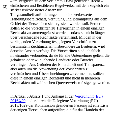
– im Vergleich zu dem vor ihrem Erlass geltenden Recht –
einfacheren und flexibleren Regelwerks, mit dem zugleich ein
(2)
stärker risikobasierter Ansatz für
Tiergesundheitsanforderungen und eine verbesserte
Handlungsbereitschaft, Verhütung und Bekämpfung auf dem
Gebiet der Tierseuchen sichergestellt werden soll. Ferner
sollen so die Vorschriften zu Tierseuchen in einem einzigen
Rechtsakt zusammengefasst werden, sodass sie nicht länger
über verschiedene Rechtsakte verteilt sind. Mit den in der
vorliegenden Verordnung festgelegten Vorschriften zu
bestimmtem Zuchtmaterial, insbesondere zu Bruteiern, wird
derselbe Ansatz verfolgt. Die Vorschriften sind inhaltlich
miteinander verbunden, da sie für alle Unternehmer gelten, die
gehaltene oder wild lebende Landtiere oder Bruteier
verbringen. Aus Gründen der Einfachheit und Transparenz,
aber auch um die Anwendung der Vorschriften zu
vereinfachen und Überschneidungen zu vermeiden, sollten
diese in einem einzigen Rechtsakt und nicht in mehreren
Rechtsakten mit zahlreichen Querverweisen festgelegt werden.
In Artikel 5 Absatz 1 und Anhang II der
Verordnung (EU)
2016/429
in der durch die Delegierte
Verordnung (EU)
2018/1629
der Kommission geänderten Fassung ist eine Liste
derjenigen Tierseuchen aufgeführt, die für das Handeln der