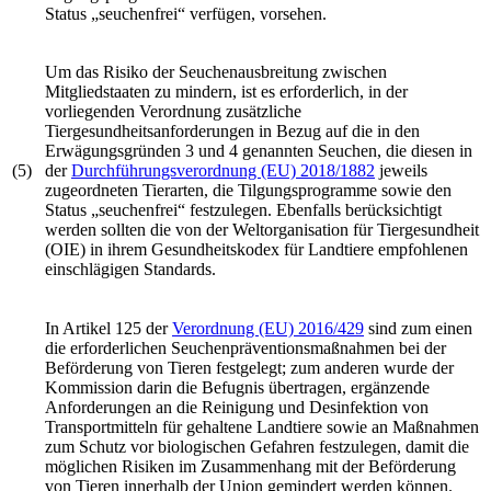
Status „seuchenfrei“ verfügen, vorsehen.
Um das Risiko der Seuchenausbreitung zwischen
Mitgliedstaaten zu mindern, ist es erforderlich, in der
vorliegenden Verordnung zusätzliche
Tiergesundheitsanforderungen in Bezug auf die in den
Erwägungsgründen 3 und 4 genannten Seuchen, die diesen in
(5)
der
Durchführungs­verordnung (EU) 2018/1882
jeweils
zugeordneten Tierarten, die Tilgungsprogramme sowie den
Status „seuchenfrei“ festzulegen. Ebenfalls berücksichtigt
werden sollten die von der Weltorganisation für Tiergesundheit
(OIE) in ihrem Gesundheitskodex für Landtiere empfohlenen
einschlägigen Standards.
In Artikel 125 der
Verordnung (EU) 2016/429
sind zum einen
die erforderlichen Seuchenpräventionsmaßnahmen bei der
Beförderung von Tieren festgelegt; zum anderen wurde der
Kommission darin die Befugnis übertragen, ergänzende
Anforderungen an die Reinigung und Desinfektion von
Transportmitteln für gehaltene Landtiere sowie an Maßnahmen
zum Schutz vor biologischen Gefahren festzulegen, damit die
möglichen Risiken im Zusammenhang mit der Beförderung
von Tieren innerhalb der Union gemindert werden können.