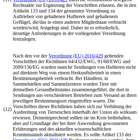
Rechtsakte zur Ergänzung der Vorschriften erlassen, die in den
Artikeln 133 und 134 der genannten Verordnung zu
Auftrieben von gehaltenen Huftieren und gehaltenem
Geflügel, die/das in einen anderen Mitgliedstaat verbracht
werden/wird, festgelegt sind. Daher ist es erforderlich,
derartige Anforderungen in der vorliegenden Verordnung
festzulegen.
Nach den vor der
Verordnung (EU) 2016/429
geltenden
Vorschriften der Richtlinien 64/432/EWG, 91/68/EWG und
2009/156/EG wurden manche Sendungen von Huftieren nicht
auf direktem Weg von einem Herkunftsbetrieb in einen
Bestimmungsbetrieb verbracht. Bei Händlern, in
Sammelstellen und Sammelzentren wurden Tiere mit
demselben Gesundheitsstatus zusammengeführt, die dort in
Sendungen aus verschiedenen Betrieben zum Versand an ihren
jeweiligen Bestimmungsort eingetroffen waren. Die
Vorschriften dieser Richtlinien haben sich zur Verhütung der
(12)
Ausbreitung von Tierseuchen innerhalb der Union als wirksam
erwiesen. Dementsprechend sollten sie im Kern beibehalten,
aber auf Grundlage der bei ihrer Anwendung gewonnenen
Erfahrungen und des aktuellen wissenschaftlichen
Kenntnisstands aktualisiert werden. Es sollte Artikel 133 der