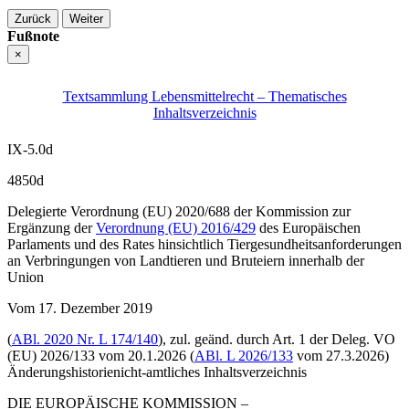
Zurück
Weiter
Fußnote
×
Textsammlung Lebensmittelrecht – Thematisches
Inhaltsverzeichnis
IX-5.0d
4850d
Delegierte Verordnung (EU) 2020/688 der Kommission zur
Ergänzung der
Verordnung (EU) 2016/429
des Europäischen
Parlaments und des Rates hinsichtlich Tiergesundheitsanforderungen
an Verbringungen von Landtieren und Bruteiern innerhalb der
Union
Vom 17. Dezember 2019
(
ABl. 2020 Nr. L 174/140
),
zul. geänd. durch Art. 1 der Deleg.
VO
(EU) 2026/133
vom 20.1.2026 (
ABl. L 2026/133
vom 27.3.2026)
Änderungshistorie
nicht-amtliches Inhaltsverzeichnis
DIE EUROPÄISCHE KOMMISSION –