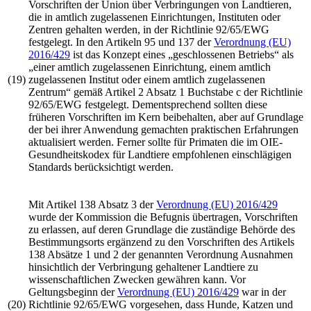
Vorschriften der Union über Verbringungen von Landtieren,
die in amtlich zugelassenen Einrichtungen, Instituten oder
Zentren gehalten werden, in der
Richtlinie 92/65/EWG
festgelegt. In den Artikeln 95 und 137 der
Verordnung (EU)
2016/429
ist das Konzept eines „geschlossenen Betriebs“ als
„einer amtlich zugelassenen Einrichtung, einem amtlich
(19)
zugelassenen Institut oder einem amtlich zugelassenen
Zentrum“ gemäß Artikel 2 Absatz 1 Buchstabe c der
Richtlinie
92/65/EWG
festgelegt. Dementsprechend sollten diese
früheren Vorschriften im Kern beibehalten, aber auf Grundlage
der bei ihrer Anwendung gemachten praktischen Erfahrungen
aktualisiert werden. Ferner sollte für Primaten die im OIE-
Gesundheitskodex für Landtiere empfohlenen einschlägigen
Standards berücksichtigt werden.
Mit Artikel 138 Absatz 3 der
Verordnung (EU) 2016/429
wurde der Kommission die Befugnis übertragen, Vorschriften
zu erlassen, auf deren Grundlage die zuständige Behörde des
Bestimmungsorts ergänzend zu den Vorschriften des Artikels
138 Absätze 1 und 2 der genannten Verordnung Ausnahmen
hinsichtlich der Verbringung gehaltener Landtiere zu
wissenschaftlichen Zwecken gewähren kann. Vor
Geltungsbeginn der
Verordnung (EU) 2016/429
war in der
(20)
Richtlinie 92/65/EWG
vorgesehen, dass Hunde, Katzen und