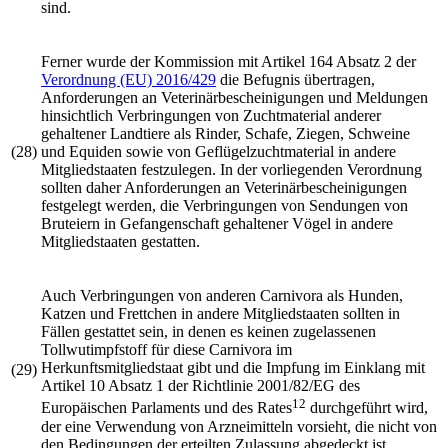
sind.
Ferner wurde der Kommission mit Artikel 164 Absatz 2 der
Verordnung (EU) 2016/429
die Befugnis übertragen,
Anforderungen an Veterinärbescheinigungen und Meldungen
hinsichtlich Verbringungen von Zuchtmaterial anderer
gehaltener Landtiere als Rinder, Schafe, Ziegen, Schweine
(28)
und Equiden sowie von Geflügelzuchtmaterial in andere
Mitgliedstaaten festzulegen. In der vorliegenden Verordnung
sollten daher Anforderungen an Veterinärbescheinigungen
festgelegt werden, die Verbringungen von Sendungen von
Bruteiern in Gefangenschaft gehaltener Vögel in andere
Mitgliedstaaten gestatten.
Auch Verbringungen von anderen Carnivora als Hunden,
Katzen und Frettchen in andere Mitgliedstaaten sollten in
Fällen gestattet sein, in denen es keinen zugelassenen
Tollwutimpfstoff für diese Carnivora im
Herkunftsmitgliedstaat gibt und die Impfung im Einklang mit
(29)
Artikel 10 Absatz 1 der
Richtlinie 2001/82/EG
des
12
Europäischen Parlaments und des Rates
durchgeführt wird,
der eine Verwendung von Arzneimitteln vorsieht, die nicht von
den Bedingungen der erteilten Zulassung abgedeckt ist.