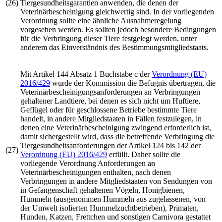
(26)
Tiergesundheitsgarantien anwenden, die denen der
Veterinärbescheinigung gleichwertig sind. In der vorliegenden
Verordnung sollte eine ähnliche Ausnahmeregelung
vorgesehen werden. Es sollten jedoch besondere Bedingungen
für die Verbringung dieser Tiere festgelegt werden, unter
anderem das Einverständnis des Bestimmungsmitgliedstaats.
Mit Artikel 144 Absatz 1 Buchstabe c der
Verordnung (EU)
2016/429
wurde der Kommission die Befugnis übertragen, die
Veterinärbescheinigungsanforderungen an Verbringungen
gehaltener Landtiere, bei denen es sich nicht um Huftiere,
Geflügel oder für geschlossene Betriebe bestimmte Tiere
handelt, in andere Mitgliedstaaten in Fällen festzulegen, in
denen eine Veterinärbescheinigung zwingend erforderlich ist,
damit sichergestellt wird, dass die betreffende Verbringung die
Tiergesundheitsanforderungen der Artikel 124 bis 142 der
(27)
Verordnung (EU) 2016/429
erfüllt. Daher sollte die
vorliegende Verordnung Anforderungen an
Veterinärbescheinigungen enthalten, nach denen
Verbringungen in andere Mitgliedstaaten von Sendungen von
in Gefangenschaft gehaltenen Vögeln, Honigbienen,
Hummeln (ausgenommen Hummeln aus zugelassenen, von
der Umwelt isolierten Hummelzuchtbetrieben), Primaten,
Hunden, Katzen, Frettchen und sonstigen Carnivora gestattet