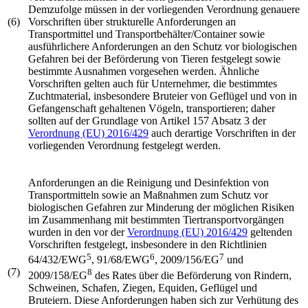
Demzufolge müssen in der vorliegenden Verordnung genauere
(6)
Vorschriften über strukturelle Anforderungen an
Transportmittel und Transportbehälter/Container sowie
ausführlichere Anforderungen an den Schutz vor biologischen
Gefahren bei der Beförderung von Tieren festgelegt sowie
bestimmte Ausnahmen vorgesehen werden. Ähnliche
Vorschriften gelten auch für Unternehmer, die bestimmtes
Zuchtmaterial, insbesondere Bruteier von Geflügel und von in
Gefangenschaft gehaltenen Vögeln, transportieren; daher
sollten auf der Grundlage von Artikel 157 Absatz 3 der
Verordnung (EU) 2016/429
auch derartige Vorschriften in der
vorliegenden Verordnung festgelegt werden.
Anforderungen an die Reinigung und Desinfektion von
Transportmitteln sowie an Maßnahmen zum Schutz vor
biologischen Gefahren zur Minderung der möglichen Risiken
im Zusammenhang mit bestimmten Tiertransportvorgängen
wurden in den vor der
Verordnung (EU) 2016/429
geltenden
Vorschriften festgelegt, insbesondere in den Richtlinien
5
6
7
64/432/EWG
, 91/68/EWG
, 2009/156/EG
und
(7)
8
2009/158/EG
des Rates über die Beförderung von Rindern,
Schweinen, Schafen, Ziegen, Equiden, Geflügel und
Bruteiern. Diese Anforderungen haben sich zur Verhütung des