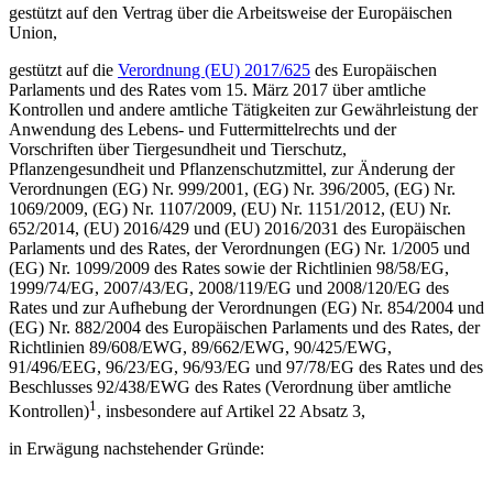
gestützt auf den Vertrag über die Arbeitsweise der Europäischen
Union,
gestützt auf die
Verordnung (EU) 2017/625
des Europäischen
Parlaments und des Rates vom 15. März 2017 über amtliche
Kontrollen und andere amtliche Tätigkeiten zur Gewährleistung der
Anwendung des Lebens- und Futtermittelrechts und der
Vorschriften über Tiergesundheit und Tierschutz,
Pflanzengesundheit und Pflanzenschutzmittel, zur Änderung der
Verordnungen (EG) Nr. 999/2001, (EG) Nr. 396/2005, (EG) Nr.
1069/2009, (EG) Nr. 1107/2009, (EU) Nr. 1151/2012, (EU) Nr.
652/2014, (EU) 2016/429 und (EU) 2016/2031 des Europäischen
Parlaments und des Rates, der Verordnungen (EG) Nr. 1/2005 und
(EG) Nr. 1099/2009 des Rates sowie der Richtlinien 98/58/EG,
1999/74/EG, 2007/43/EG, 2008/119/EG und 2008/120/EG des
Rates und zur Aufhebung der Verordnungen (EG) Nr. 854/2004 und
(EG) Nr. 882/2004 des Europäischen Parlaments und des Rates, der
Richtlinien 89/608/EWG, 89/662/EWG, 90/425/EWG,
91/496/EEG, 96/23/EG, 96/93/EG und 97/78/EG des Rates und des
Beschlusses 92/438/EWG des Rates (Verordnung über amtliche
1
Kontrollen)
, insbesondere auf Artikel 22 Absatz 3,
in Erwägung nachstehender Gründe: