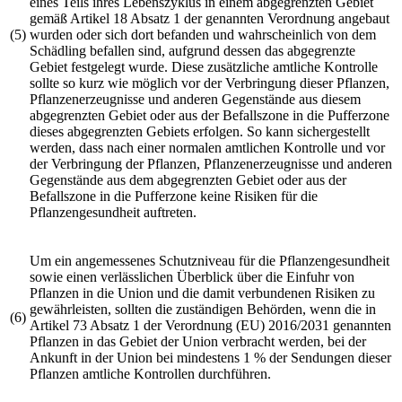
eines Teils ihres Lebenszyklus in einem abgegrenzten Gebiet
gemäß Artikel 18 Absatz 1 der genannten Verordnung angebaut
(5)
wurden oder sich dort befanden und wahrscheinlich von dem
Schädling befallen sind, aufgrund dessen das abgegrenzte
Gebiet festgelegt wurde. Diese zusätzliche amtliche Kontrolle
sollte so kurz wie möglich vor der Verbringung dieser Pflanzen,
Pflanzenerzeugnisse und anderen Gegenstände aus diesem
abgegrenzten Gebiet oder aus der Befallszone in die Pufferzone
dieses abgegrenzten Gebiets erfolgen. So kann sichergestellt
werden, dass nach einer normalen amtlichen Kontrolle und vor
der Verbringung der Pflanzen, Pflanzenerzeugnisse und anderen
Gegenstände aus dem abgegrenzten Gebiet oder aus der
Befallszone in die Pufferzone keine Risiken für die
Pflanzengesundheit auftreten.
Um ein angemessenes Schutzniveau für die Pflanzengesundheit
sowie einen verlässlichen Überblick über die Einfuhr von
Pflanzen in die Union und die damit verbundenen Risiken zu
gewährleisten, sollten die zuständigen Behörden, wenn die in
(6)
Artikel 73 Absatz 1 der
Verordnung (EU) 2016/2031
genannten
Pflanzen in das Gebiet der Union verbracht werden, bei der
Ankunft in der Union bei mindestens 1 % der Sendungen dieser
Pflanzen amtliche Kontrollen durchführen.