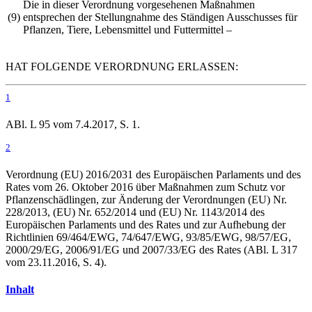
Die in dieser Verordnung vorgesehenen Maßnahmen
(9)
entsprechen der Stellungnahme des Ständigen Ausschusses für
Pflanzen, Tiere, Lebensmittel und Futtermittel –
HAT FOLGENDE VERORDNUNG ERLASSEN:
1
ABl. L 95 vom 7.4.2017, S. 1.
2
Verordnung (EU) 2016/2031
des Europäischen Parlaments und des
Rates vom 26. Oktober 2016 über Maßnahmen zum Schutz vor
Pflanzenschädlingen, zur Änderung der Verordnungen (EU) Nr.
228/2013, (EU) Nr. 652/2014 und (EU) Nr. 1143/2014 des
Europäischen Parlaments und des Rates und zur Aufhebung der
Richtlinien 69/464/EWG, 74/647/EWG, 93/85/EWG, 98/57/EG,
2000/29/EG, 2006/91/EG und 2007/33/EG des Rates (ABl. L 317
vom 23.11.2016, S. 4).
Inhalt