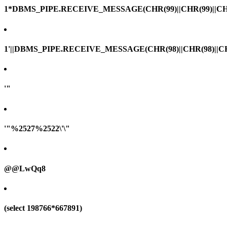
1*DBMS_PIPE.RECEIVE_MESSAGE(CHR(99)||CHR(99)||CHR
1'||DBMS_PIPE.RECEIVE_MESSAGE(CHR(98)||CHR(98)||CHR(
'"
'"%2527%2522\'\"
@@LwQq8
(select 198766*667891)