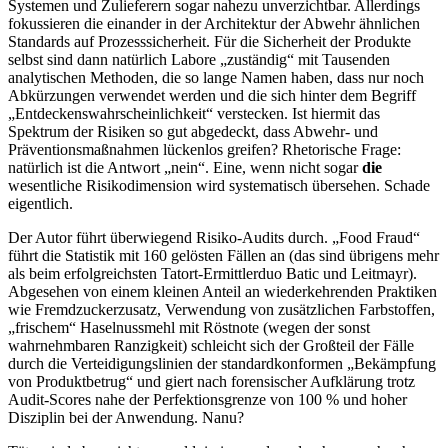
Systemen und Zulieferern sogar nahezu unverzichtbar. Allerdings
fokussieren die einander in der Architektur der Abwehr ähnlichen
Standards auf Prozesssicherheit. Für die Sicherheit der Produkte
selbst sind dann natürlich Labore „zuständig“ mit Tausenden
analytischen Methoden, die so lange Namen haben, dass nur noch
Abkürzungen verwendet werden und die sich hinter dem Begriff
„Entdeckenswahrscheinlichkeit“ verstecken. Ist hiermit das
Spektrum der Risiken so gut abgedeckt, dass Abwehr- und
Präventionsmaßnahmen lückenlos greifen? Rhetorische Frage:
natürlich ist die Antwort „nein“. Eine, wenn nicht sogar
die
wesentliche Risikodimension wird systematisch übersehen. Schade
eigentlich.
Der Autor führt überwiegend Risiko-Audits durch. „Food Fraud“
führt die Statistik mit 160 gelösten Fällen an (das sind übrigens mehr
als beim erfolgreichsten Tatort-Ermittlerduo Batic und Leitmayr).
Abgesehen von einem kleinen Anteil an wiederkehrenden Praktiken
wie Fremdzuckerzusatz, Verwendung von zusätzlichen Farbstoffen,
„frischem“ Haselnussmehl mit Röstnote (wegen der sonst
wahrnehmbaren Ranzigkeit) schleicht sich der Großteil der Fälle
durch die Verteidigungslinien der standardkonformen „Bekämpfung
von Produktbetrug“ und giert nach forensischer Aufklärung trotz
Audit-Scores nahe der Perfektionsgrenze von 100 % und hoher
Disziplin bei der Anwendung. Nanu?