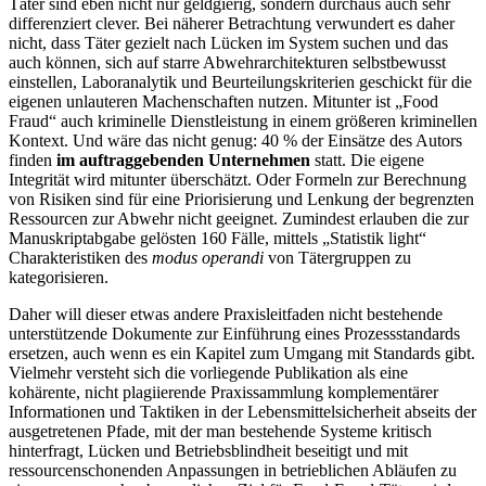
Täter sind eben nicht nur geldgierig, sondern durchaus auch sehr
differenziert clever. Bei näherer Betrachtung verwundert es daher
nicht, dass Täter gezielt nach Lücken im System suchen und das
auch können, sich auf starre Abwehrarchitekturen selbstbewusst
einstellen, Laboranalytik und Beurteilungskriterien geschickt für die
eigenen unlauteren Machenschaften nutzen. Mitunter ist „Food
Fraud“ auch kriminelle Dienstleistung in einem größeren kriminellen
Kontext. Und wäre das nicht genug: 40 % der Einsätze des Autors
finden
im auftraggebenden Unternehmen
statt. Die eigene
Integrität wird mitunter überschätzt. Oder Formeln zur Berechnung
von Risiken sind für eine Priorisierung und Lenkung der begrenzten
Ressourcen zur Abwehr nicht geeignet. Zumindest erlauben die zur
Manuskriptabgabe gelösten 160 Fälle, mittels „Statistik light“
Charakteristiken des
modus operandi
von Tätergruppen zu
kategorisieren.
Daher will dieser etwas andere Praxisleitfaden nicht bestehende
unterstützende Dokumente zur Einführung eines Prozessstandards
ersetzen, auch wenn es ein Kapitel zum Umgang mit Standards gibt.
Vielmehr versteht sich die vorliegende Publikation als eine
kohärente, nicht plagiierende Praxissammlung komplementärer
Informationen und Taktiken in der Lebensmittelsicherheit abseits der
ausgetretenen Pfade, mit der man bestehende Systeme kritisch
hinterfragt, Lücken und Betriebsblindheit beseitigt und mit
ressourcenschonenden Anpassungen in betrieblichen Abläufen zu