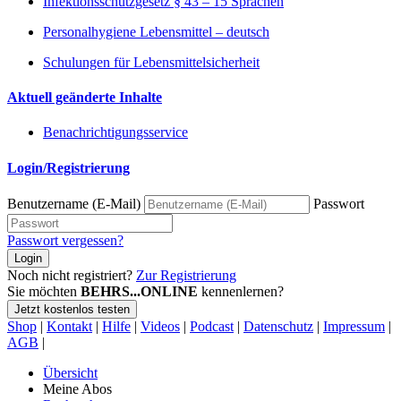
Infektionsschutzgesetz § 43 – 15 Sprachen
Personalhygiene Lebensmittel – deutsch
Schulungen für Lebensmittelsicherheit
Aktuell geänderte Inhalte
Benachrichtigungsservice
Login/Registrierung
Benutzername (E-Mail)
Passwort
Passwort vergessen?
Login
Noch nicht registriert?
Zur Registrierung
Sie möchten
BEHRS...ONLINE
kennenlernen?
Jetzt kostenlos testen
Shop
|
Kontakt
|
Hilfe
|
Videos
|
Podcast
|
Datenschutz
|
Impressum
|
AGB
|
Übersicht
Meine Abos