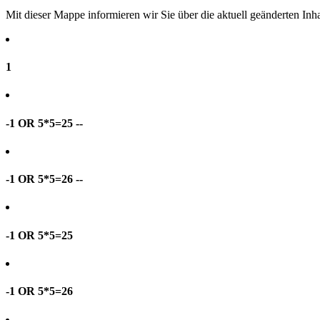
Mit dieser Mappe informieren wir Sie über die aktuell geänderten I
1
-1 OR 5*5=25 --
-1 OR 5*5=26 --
-1 OR 5*5=25
-1 OR 5*5=26