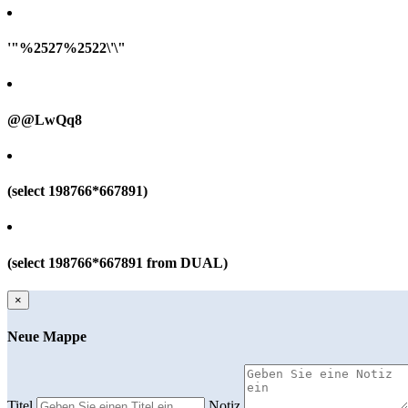
'"%2527%2522\'\"
@@LwQq8
(select 198766*667891)
(select 198766*667891 from DUAL)
×
Neue Mappe
Titel
Notiz