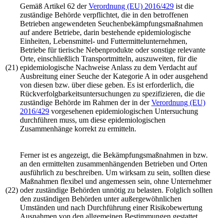
Gemäß Artikel 62 der
Verordnung (EU) 2016/429
ist die
zuständige Behörde verpflichtet, die in den betroffenen
Betrieben angewendeten Seuchenbekämpfungsmaßnahmen
auf andere Betriebe, darin bestehende epidemiologische
Einheiten, Lebensmittel- und Futtermittelunternehmen,
Betriebe für tierische Nebenprodukte oder sonstige relevante
Orte, einschließlich Transportmitteln, auszuweiten, für die
(21)
epidemiologische Nachweise Anlass zu dem Verdacht auf
Ausbreitung einer Seuche der Kategorie A in oder ausgehend
von diesen bzw. über diese geben. Es ist erforderlich, die
Rückverfolgbarkeitsuntersuchungen zu spezifizieren, die die
zuständige Behörde im Rahmen der in der
Verordnung (EU)
2016/429
vorgesehenen epidemiologischen Untersuchung
durchführen muss, um diese epidemiologischen
Zusammenhänge korrekt zu ermitteln.
Ferner ist es angezeigt, die Bekämpfungsmaßnahmen in bzw.
an den ermittelten zusammenhängenden Betrieben und Orten
ausführlich zu beschreiben. Um wirksam zu sein, sollten diese
Maßnahmen flexibel und angemessen sein, ohne Unternehmer
(22)
oder zuständige Behörden unnötig zu belasten. Folglich sollten
den zuständigen Behörden unter außergewöhnlichen
Umständen und nach Durchführung einer Risikobewertung
Ausnahmen von den allgemeinen Bestimmungen gestattet