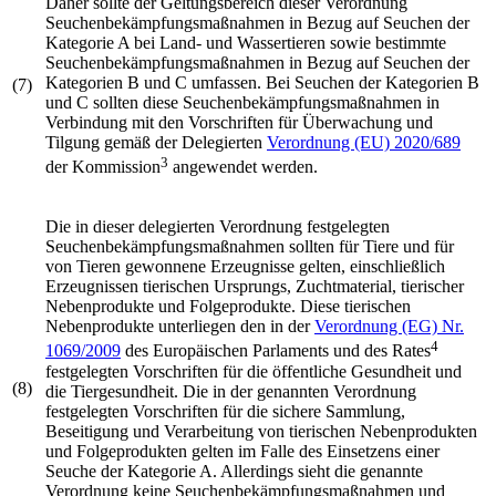
Daher sollte der Geltungsbereich dieser Verordnung
Seuchenbekämpfungsmaßnahmen in Bezug auf Seuchen der
Kategorie A bei Land- und Wassertieren sowie bestimmte
Seuchenbekämpfungsmaßnahmen in Bezug auf Seuchen der
Kategorien B und C umfassen. Bei Seuchen der Kategorien B
(7)
und C sollten diese Seuchenbekämpfungsmaßnahmen in
Verbindung mit den Vorschriften für Überwachung und
Tilgung gemäß der Delegierten
Verordnung (EU) 2020/689
3
der Kommission
angewendet werden.
Die in dieser delegierten Verordnung festgelegten
Seuchenbekämpfungsmaßnahmen sollten für Tiere und für
von Tieren gewonnene Erzeugnisse gelten, einschließlich
Erzeugnissen tierischen Ursprungs, Zuchtmaterial, tierischer
Nebenprodukte und Folgeprodukte. Diese tierischen
Nebenprodukte unterliegen den in der
Verordnung (EG) Nr.
4
1069/2009
des Europäischen Parlaments und des Rates
festgelegten Vorschriften für die öffentliche Gesundheit und
(8)
die Tiergesundheit. Die in der genannten Verordnung
festgelegten Vorschriften für die sichere Sammlung,
Beseitigung und Verarbeitung von tierischen Nebenprodukten
und Folgeprodukten gelten im Falle des Einsetzens einer
Seuche der Kategorie A. Allerdings sieht die genannte
Verordnung keine Seuchenbekämpfungsmaßnahmen und