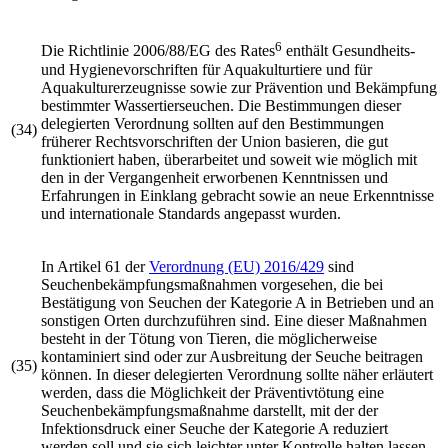
6
Die
Richtlinie 2006/88/EG
des Rates
enthält Gesundheits-
und Hygienevorschriften für Aquakulturtiere und für
Aquakulturerzeugnisse sowie zur Prävention und Bekämpfung
bestimmter Wassertierseuchen. Die Bestimmungen dieser
delegierten Verordnung sollten auf den Bestimmungen
(34)
früherer Rechtsvorschriften der Union basieren, die gut
funktioniert haben, überarbeitet und soweit wie möglich mit
den in der Vergangenheit erworbenen Kenntnissen und
Erfahrungen in Einklang gebracht sowie an neue Erkenntnisse
und internationale Standards angepasst wurden.
In Artikel 61 der
Verordnung (EU) 2016/429
sind
Seuchenbekämpfungsmaßnahmen vorgesehen, die bei
Bestätigung von Seuchen der Kategorie A in Betrieben und an
sonstigen Orten durchzuführen sind. Eine dieser Maßnahmen
besteht in der Tötung von Tieren, die möglicherweise
kontaminiert sind oder zur Ausbreitung der Seuche beitragen
(35)
können. In dieser delegierten Verordnung sollte näher erläutert
werden, dass die Möglichkeit der Präventivtötung eine
Seuchenbekämpfungsmaßnahme darstellt, mit der der
Infektionsdruck einer Seuche der Kategorie A reduziert
werden soll und sie sich leichter unter Kontrolle halten lassen