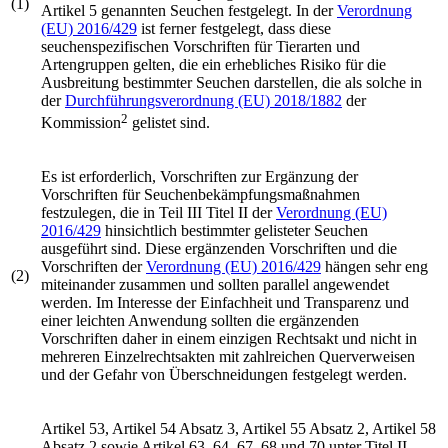
(1)
Artikel 5 genannten Seuchen festgelegt. In der
Verordnung
(EU) 2016/429
ist ferner festgelegt, dass diese
seuchenspezifischen Vorschriften für Tierarten und
Artengruppen gelten, die ein erhebliches Risiko für die
Ausbreitung bestimmter Seuchen darstellen, die als solche in
der
Durchführungs­verordnung (EU) 2018/1882
der
2
Kommission
gelistet sind.
Es ist erforderlich, Vorschriften zur Ergänzung der
Vorschriften für Seuchenbekämpfungsmaßnahmen
festzulegen, die in Teil III Titel II der
Verordnung (EU)
2016/429
hinsichtlich bestimmter gelisteter Seuchen
ausgeführt sind. Diese ergänzenden Vorschriften und die
Vorschriften der
Verordnung (EU) 2016/429
hängen sehr eng
(2)
miteinander zusammen und sollten parallel angewendet
werden. Im Interesse der Einfachheit und Transparenz und
einer leichten Anwendung sollten die ergänzenden
Vorschriften daher in einem einzigen Rechtsakt und nicht in
mehreren Einzelrechtsakten mit zahlreichen Querverweisen
und der Gefahr von Überschneidungen festgelegt werden.
Artikel 53, Artikel 54 Absatz 3, Artikel 55 Absatz 2, Artikel 58
Absatz 2 sowie Artikel 63, 64, 67, 68 und 70 unter Titel II